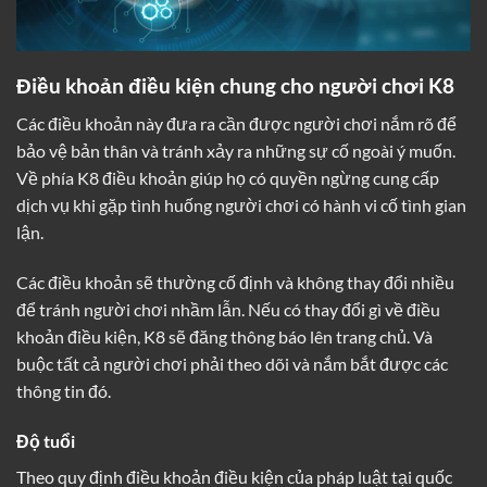
Điều khoản điều kiện chung cho người chơi K8
Các điều khoản này đưa ra cần được người chơi nắm rõ để
bảo vệ bản thân và tránh xảy ra những sự cố ngoài ý muốn.
Về phía K8 điều khoản giúp họ có quyền ngừng cung cấp
dịch vụ khi gặp tình huống người chơi có hành vi cố tình gian
lận.
Các điều khoản sẽ thường cố định và không thay đổi nhiều
để tránh người chơi nhầm lẫn. Nếu có thay đổi gì về điều
khoản điều kiện, K8 sẽ đăng thông báo lên trang chủ. Và
buộc tất cả người chơi phải theo dõi và nắm bắt được các
thông tin đó.
Độ tuổi
Theo quy định
điều khoản điều kiện
của pháp luật tại quốc