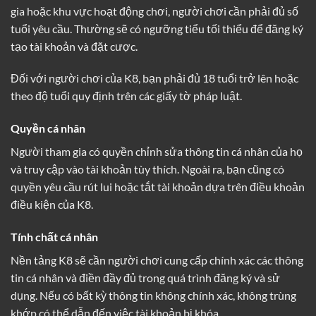
gia hoặc khu vực hoạt động chơi, người chơi cần phải đủ số
tuổi yêu cầu. Thường sẽ có ngưỡng tiểu tối thiểu để đăng ký
tạo tài khoản và đặt cược.
Đối với người chơi của K8, bạn phải đủ 18 tuổi trở lên hoặc
theo độ tuổi quy định trên các giấy tờ pháp luật.
Quyền cá nhân
Người tham gia có quyền chỉnh sửa thông tin cá nhân của họ
và truy cập vào tài khoản tùy thích. Ngoài ra, bạn cũng có
quyền yêu cầu rút lui hoặc tắt tài khoản dựa trên điều khoản
điều kiện của K8.
Tính chất cá nhân
Nền tảng K8 sẽ cần người chơi cung cấp chính xác các thông
tin cá nhân và điền đầy đủ trong quá trình đăng ký và sử
dụng. Nếu có bất kỳ thông tin không chính xác, không trùng
khớp có thể dẫn đến việc tài khoản bị khóa.