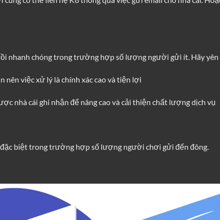
 hồi nhanh chóng trong trường hợp số lượng người gửi ít. Hãy yên 
 nên việc xử lý là chính xác cao và tiện lợi
ợc nhà cái ghi nhận để nâng cao và cải thiện chất lượng dịch vụ
 đặc biệt trong trường hợp số lượng người chơi gửi đến đông.