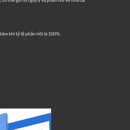
tâm khi tỷ lệ phản hồi là 100%.