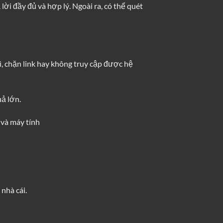
ời đầy đủ và hợp lý. Ngoài ra, có thể quét
rì, chặn link hay không truy cập được hệ
uả lớn.
i và máy tính
nhà cái.