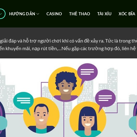
HƯỚNG DẪN
CASINO
THỂ THAO
TÀI XỈU
XÓC ĐĨA
iải đáp và hỗ trợ người chơi khi có vấn đề xảy ra. Tức là trong t
 khuyến mãi, nạp rút tiền,…Nếu gặp các trường hợp đó, liên hệ vớ