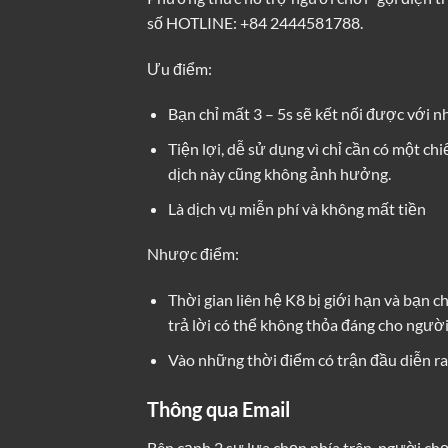
số HOTLINE: +84 2444581788.
Ưu điểm:
Bạn chỉ mất 3 – 5s sẽ kết nối được với nhà
Tiện lợi, dễ sử dụng vì chỉ cần có một chi
dịch này cũng không ảnh hưởng.
Là dịch vụ miễn phí và không mất tiền
Nhược điểm:
Thời gian liên hệ K8 bị giới hạn và bạn c
trả lời có thể không thỏa đáng cho người 
Vào những thời điểm có trận đầu diễn ra,
Thông qua Email
Bên cạnh 2 sự lựa chọn phía trên, người chơi