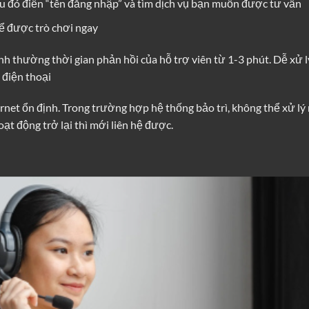
au đó điền “tên đăng nhập” và tìm dịch vụ bạn muốn được tư vấn
ể được trò chơi ngay
nh thường thời gian phản hồi của hỗ trợ viên từ 1-3 phút. Dễ xử l
 điện thoại
rnet ổn định. Trong trường hợp hệ thống bảo trì, không thể xử lý
oạt động trở lại thì mới liên hệ được.