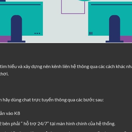
 tìm hiểu và xây dựng nên kênh liên hệ thông qua các cách khác 
chơi.
bạn hãy dùng chat trực tuyến thông qua các bước sau:
oản vào K8
bên phải “ hỗ trợ 24/7” tại màn hình chính của hệ thống.