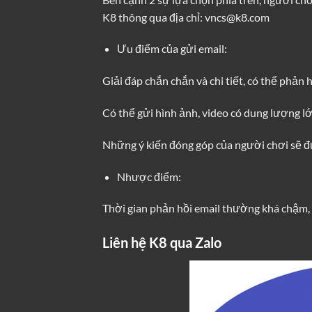
K8 thông qua địa chỉ:
vncs@k8.com
Ưu điểm của gửi email:
Giải đáp chắn chắn và chi tiết, có thể phản
Có thể gửi hình ảnh, video có dung lượng lớn
Những ý kiến đóng góp của người chơi sẽ đư
Nhược điểm:
Thời gian phản hồi email thường khá chậm,
Liên hệ K8 qua Zalo