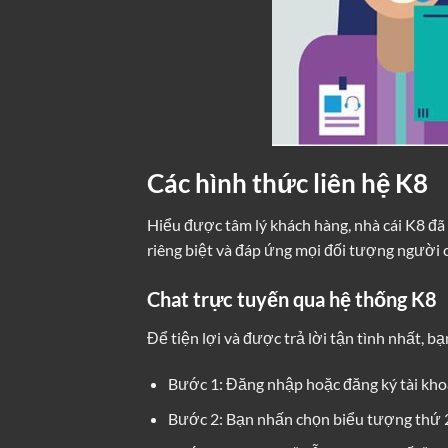
Các hình thức liên hệ K8
Hiểu được tâm lý khách hàng, nhà cái K8 đã
riêng biệt và đáp ứng mọi đối tượng người 
Chat trực tuyến qua hệ thống K8
Để tiện lợi và được trả lời tận tình nhất, 
Bước 1: Đăng nhập hoặc đăng ký tài kh
Bước 2: Bạn nhấn chọn biểu tượng thứ 2 