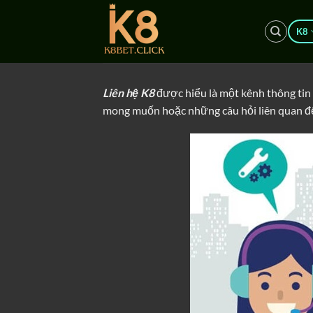
Bỏ
qua
K8
nội
dung
Liên hệ
K8
được hiểu là một kênh thông tin g
mong muốn hoặc những câu hỏi liên quan đến